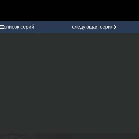
список серий
следующая серия