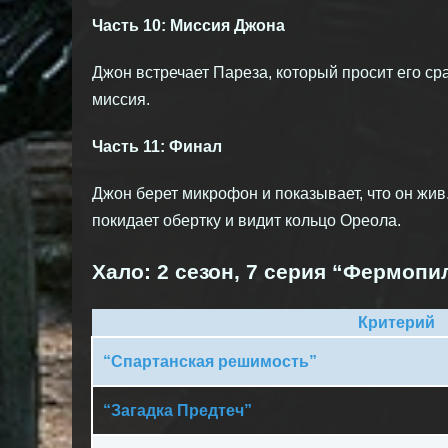
Часть 10: Миссия Джона
Джон встречает Пареза, который просит его сра
миссия.
Часть 11: Финал
Джон берет микрофон и показывает, что он жив
покидает обертку и видит кольцо Ореола.
Хало: 2 сезон, 7 серия “Фермопи
Критерий
“Спартанская решимость”
“Загадка Предтеч”