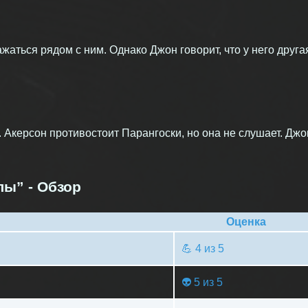
жаться рядом с ним. Однако Джон говорит, что у него друга
. Акерсон противостоит Парангоски, но она не слушает. Джо
лы” - Обзор
Оценка
💪 4 из 5
👽 5 из 5