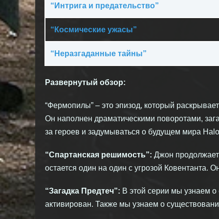
“Интрига и предательство”
“Космические ужасы”
“Неразгаданные тайны”
Развернутый обзор:
“Фермопилы” – это эпизод, который раскрывае
Он наполнен драматическими поворотами, зага
за героев и задумываться о будущем мира Halo
“Спартанская решимость”:
Джон продолжает 
остается один на один с угрозой Ковентанта. О
“Загадка Предтеч”:
В этой серии мы узнаем о 
активирован. Также мы узнаем о существовании